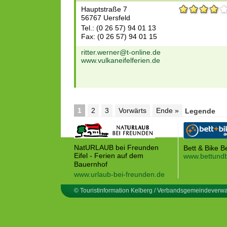
Hauptstraße 7
56767 Uersfeld
Tel.: (0 26 57) 94 01 13
Fax: (0 26 57) 94 01 15
ritter.werner@t-online.de
www.vulkaneifelferien.de
1
2
3
Vorwärts
Ende »
Legende
NatURLAUB bei Freunden
Bett & Bike B
Eifel - Ferien auf dem
www.bettundb
Bauernhof
www.urlaub-bei-freunden.de
© Touristinformation Kelberg / Verbandsgemeindeverwa