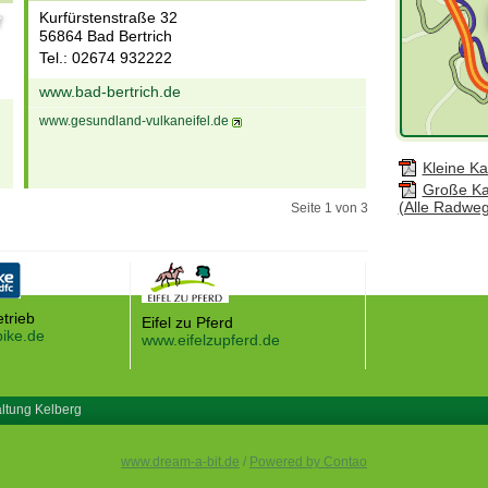
Kurfürstenstraße 32
56864 Bad Bertrich
Tel.: 02674 932222
www.bad-bertrich.de
www.gesundland-vulkaneifel.de
Kleine Ka
Große Ka
(Alle Radwe
Seite 1 von 3
etrieb
Eifel zu Pferd
ike.de
www.eifelzupferd.de
ltung Kelberg
www.dream-a-bit.de
/
Powered by Contao