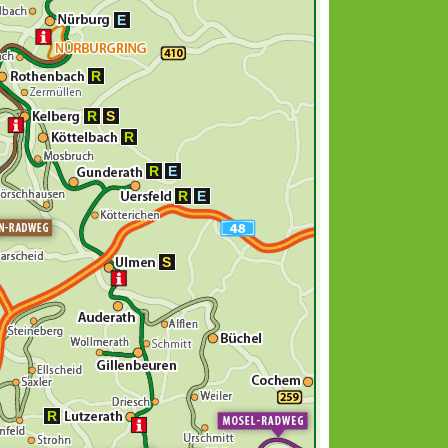
E
R
R
S
R
R
E
R
E
S
R