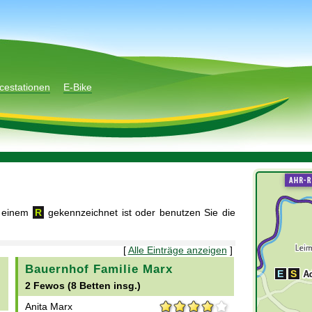
cestationen
E-Bike
t einem
R
gekennzeichnet ist oder benutzen Sie die
[
Alle Einträge anzeigen
]
Bauernhof Familie Marx
E
S
2 Fewos (8 Betten insg.)
Anita Marx