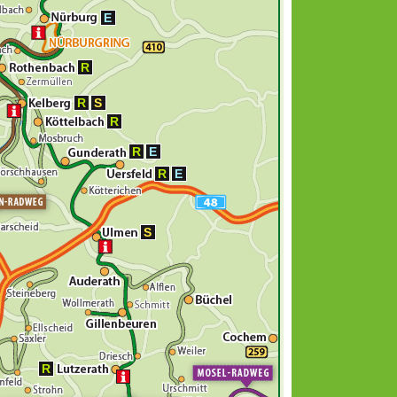
E
R
R
S
R
R
E
R
E
S
R