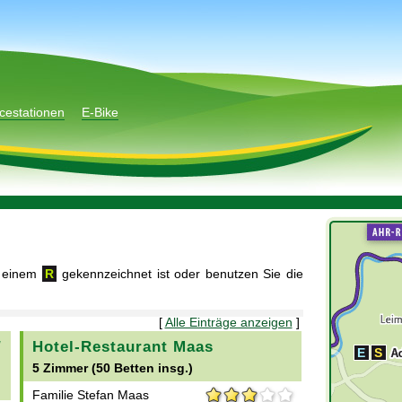
cestationen
E-Bike
t einem
R
gekennzeichnet ist oder benutzen Sie die
[
Alle Einträge anzeigen
]
/
Hotel-Restaurant Maas
E
S
5 Zimmer (50 Betten insg.)
Familie Stefan Maas